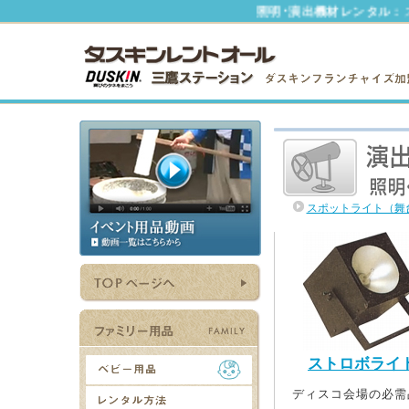
照明･演出機材レンタル：
スポ
スポットライト（舞
ストロボライ
ディスコ会場の必需