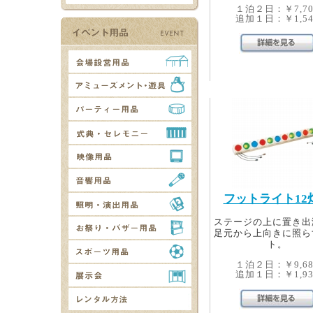
１泊２日：￥7,70
追加１日：￥1,54
フットライト12
ステージの上に置き出
足元から上向きに照ら
ト。
１泊２日：￥9,68
追加１日：￥1,93