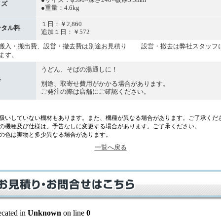
イズ
●重量：4.6kg
１日：￥2,860
ンタル料
追加１日：￥572
入・搬出費、設営・撤去費は別途お見積り 設営・撤去は弊社スタッフ
ます。
うどん、そばの湯通しに！
考
別途、取寄せ費用がかかる場合があります。
ご発注の際は店舗にご確認ください。
取扱いしていない機材もあります。また、機種が異なる場合があります。ご了承くだ
材の機種及び仕様は、予告なしに変更する場合があります。ご了承ください。
材の色は実物と多少異なる場合があります。
一覧へ戻る
ecated in
Unknown
on line
0