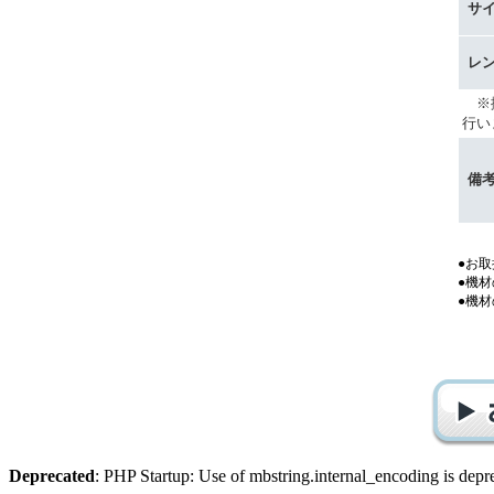
サ
レ
※搬
行い
備
●お
●機
●機
Deprecated
: PHP Startup: Use of mbstring.internal_encoding is depr