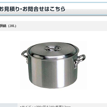
胴鍋（28L)
●サイズ：φ390×深さ240×板厚3.3mm