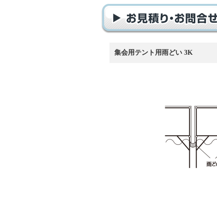
集会用テント用雨どい 3K