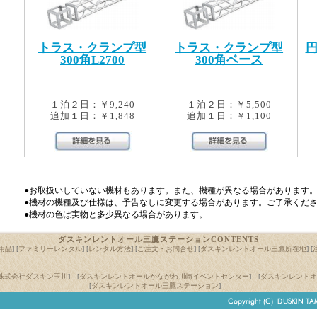
トラス・クランプ型
トラス・クランプ型
300角L2700
300角ベース
１泊２日：￥9,240
１泊２日：￥5,500
追加１日：￥1,848
追加１日：￥1,100
●お取扱いしていない機材もあります。また、機種が異なる場合があります
●機材の機種及び仕様は、予告なしに変更する場合があります。ご了承くだ
●機材の色は実物と多少異なる場合があります。
ダスキンレントオール三鷹ステーションCONTENTS
用品
] [
ファミリーレンタル
] [
レンタル方法
] [
ご注文・お問合せ
] [
ダスキンレントオール三鷹所在地
] [
株式会社ダスキン玉川
] [
ダスキンレントオールかながわ川崎イベントセンター
] [
ダスキンレントオ
[
ダスキンレントオール三鷹ステーション
]