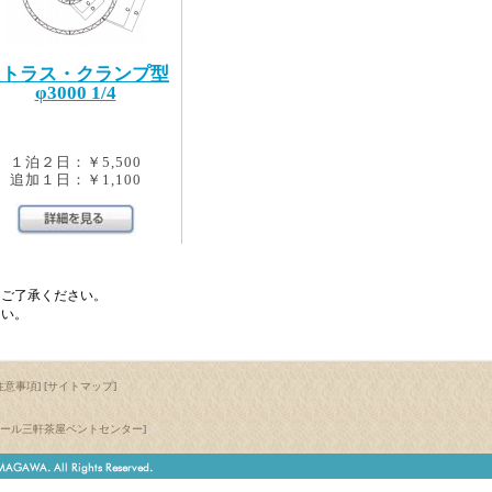
円トラス・クランプ型
φ3000 1/4
１泊２日：￥5,500
追加１日：￥1,100
。ご了承ください。
さい。
注意事項
] [
サイトマップ
]
ール三軒茶屋ベントセンター
]